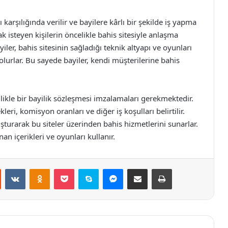
 karşılığında verilir ve bayilere kârlı bir şekilde iş yapma
ak isteyen kişilerin öncelikle bahis sitesiyle anlaşma
r, bahis sitesinin sağladığı teknik altyapı ve oyunları
lurlar. Bu sayede bayiler, kendi müşterilerine bahis
ellikle bir bayilik sözleşmesi imzalamaları gerekmektedir.
ri, komisyon oranları ve diğer iş koşulları belirtilir.
uşturarak bu siteler üzerinden bahis hizmetlerini sunarlar.
nan içerikleri ve oyunları kullanır.
st
Reddit
VKontakte
Odnoklassniki
Pocket
Skype
Messenger
E-Posta ile paylaş
Yazdır