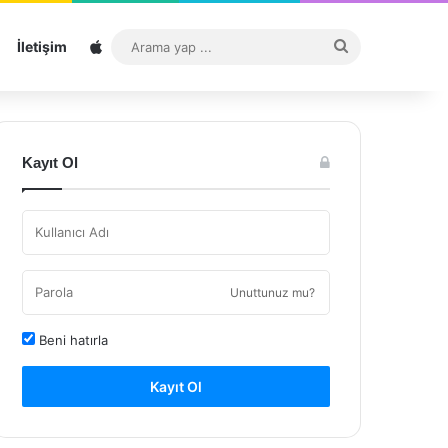
Sitemap
Arama
İletişim
yap
...
Kayıt Ol
Unuttunuz mu?
Beni hatırla
Kayıt Ol