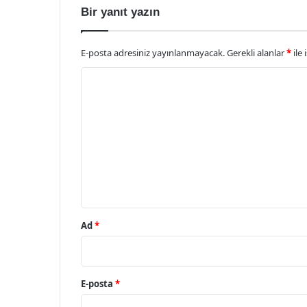
Bir yanıt yazın
E-posta adresiniz yayınlanmayacak.
Gerekli alanlar
*
ile 
Y
o
r
u
m
*
Ad
*
E-posta
*