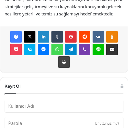
stratejiler geliştirmeyi ve su kaynaklarını koruyarak gelecek
nesillere yeterli ve temiz su sağlamayı hedeflemektedir.
Facebook
X
LinkedIn
Tumblr
Pinterest
Reddit
VKontakte
Odnok
Pocket
Skype
Messenger
WhatsApp
Telegram
Viber
Line
E-Posta ile payla
Yazdır
Kayıt Ol
Unuttunuz mu?