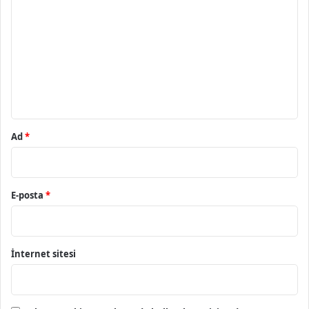
o
r
u
m
*
Ad
*
E-posta
*
İnternet sitesi