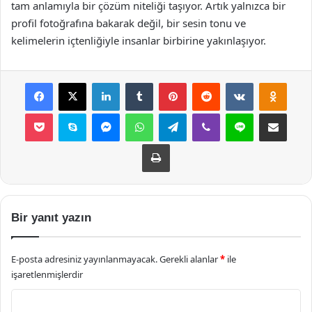
tam anlamıyla bir çözüm niteliği taşıyor. Artık yalnızca bir
profil fotoğrafına bakarak değil, bir sesin tonu ve
kelimelerin içtenliğiyle insanlar birbirine yakınlaşıyor.
Facebook
X
LinkedIn
Tumblr
Pinterest
Reddit
VKontakte
Odnok
Pocket
Skype
Messenger
WhatsApp
Telegram
Viber
Line
E-Posta ile payla
Yazdır
Bir yanıt yazın
E-posta adresiniz yayınlanmayacak.
Gerekli alanlar
*
ile
işaretlenmişlerdir
Y