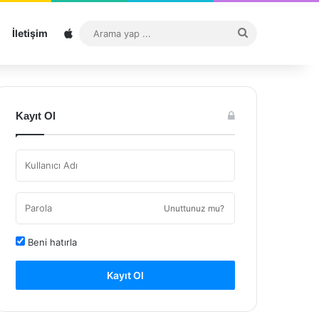
Sitemap
Arama
İletişim
yap
...
Kayıt Ol
Unuttunuz mu?
Beni hatırla
Kayıt Ol