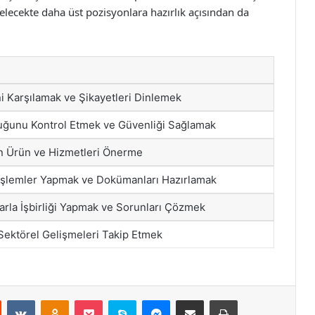
elecekte daha üst pozisyonlara hazırlık açısından da
ni Karşılamak ve Şikayetleri Dinlemek
luğunu Kontrol Etmek ve Güvenliği Sağlamak
n Ürün ve Hizmetleri Önerme
İşlemler Yapmak ve Dokümanları Hazırlamak
rla İşbirliği Yapmak ve Sorunları Çözmek
 Sektörel Gelişmeleri Takip Etmek
st
Reddit
VKontakte
Odnoklassniki
Pocket
Skype
Messenger
E-Posta ile paylaş
Yazdır