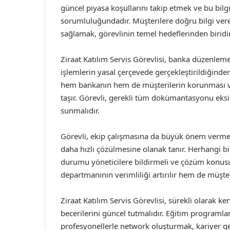
güncel piyasa koşullarını takip etmek ve bu bilg
sorumluluğundadır. Müşterilere doğru bilgi verer
sağlamak, görevlinin temel hedeflerinden biridir
Ziraat Katılım Servis Görevlisi, banka düzenle
işlemlerin yasal çerçevede gerçekleştirildiğind
hem bankanın hem de müşterilerin korunması v
taşır. Görevli, gerekli tüm dokümantasyonu eksiks
sunmalıdır.
Görevli, ekip çalışmasına da büyük önem vermeli
daha hızlı çözülmesine olanak tanır. Herhangi bir
durumu yöneticilere bildirmeli ve çözüm konusu
departmanının verimliliği artırılır hem de müşte
Ziraat Katılım Servis Görevlisi, sürekli olarak k
becerilerini güncel tutmalıdır. Eğitim programlar
profesyonellerle network oluşturmak, kariyer gel