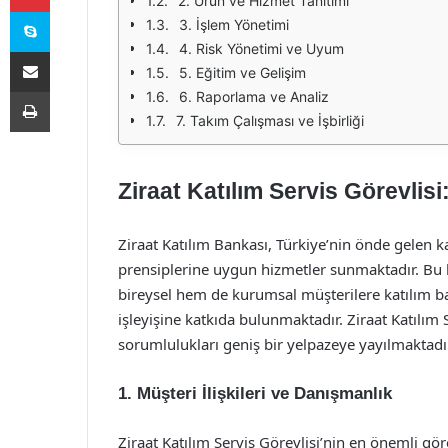
2. Ürün ve Hizmet Tanıtımı
Skype
3. İşlem Yönetimi
4. Risk Yönetimi ve Uyum
E-Posta ile paylaş
5. Eğitim ve Gelişim
Yazdır
6. Raporlama ve Analiz
7. Takım Çalışması ve İşbirliği
Ziraat Katılım Servis Görevlisi
Ziraat Katılım Bankası, Türkiye’nin önde gelen ka
prensiplerine uygun hizmetler sunmaktadır. Bu b
bireysel hem de kurumsal müşterilere katılım b
işleyişine katkıda bulunmaktadır. Ziraat Katılım S
sorumlulukları geniş bir yelpazeye yayılmaktadı
1. Müşteri İlişkileri ve Danışmanlık
Ziraat Katılım Servis Görevlisi’nin en önemli görev