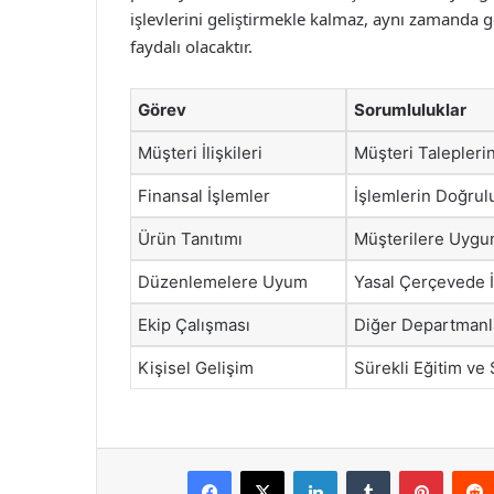
işlevlerini geliştirmekle kalmaz, aynı zamanda g
faydalı olacaktır.
Görev
Sorumluluklar
Müşteri İlişkileri
Müşteri Talepleri
Finansal İşlemler
İşlemlerin Doğru
Ürün Tanıtımı
Müşterilere Uygu
Düzenlemelere Uyum
Yasal Çerçevede 
Ekip Çalışması
Diğer Departmanla
Kişisel Gelişim
Sürekli Eğitim ve
Facebook
X
LinkedIn
Tumblr
Pintere