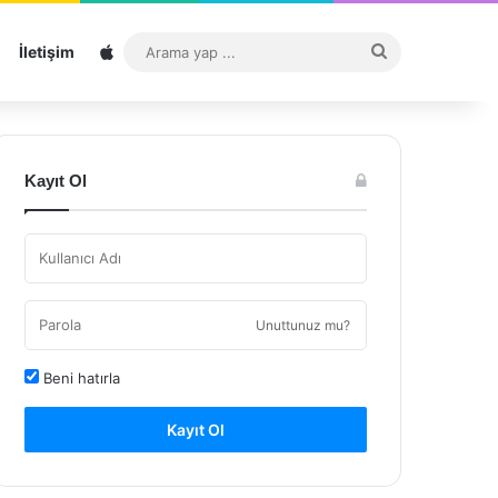
Sitemap
Arama
İletişim
yap
...
Kayıt Ol
Unuttunuz mu?
Beni hatırla
Kayıt Ol