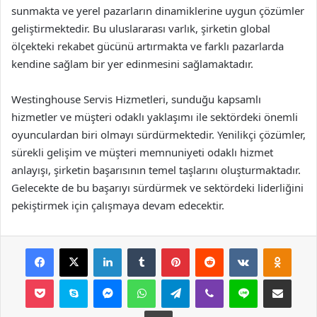
sunmakta ve yerel pazarların dinamiklerine uygun çözümler
geliştirmektedir. Bu uluslararası varlık, şirketin global
ölçekteki rekabet gücünü artırmakta ve farklı pazarlarda
kendine sağlam bir yer edinmesini sağlamaktadır.
Westinghouse Servis Hizmetleri, sunduğu kapsamlı
hizmetler ve müşteri odaklı yaklaşımı ile sektördeki önemli
oyunculardan biri olmayı sürdürmektedir. Yenilikçi çözümler,
sürekli gelişim ve müşteri memnuniyeti odaklı hizmet
anlayışı, şirketin başarısının temel taşlarını oluşturmaktadır.
Gelecekte de bu başarıyı sürdürmek ve sektördeki liderliğini
pekiştirmek için çalışmaya devam edecektir.
Facebook
X
LinkedIn
Tumblr
Pinterest
Reddit
VKontakte
Odnok
Pocket
Skype
Messenger
WhatsApp
Telegram
Viber
Line
E-Posta ile payla
Yazdır