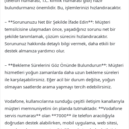
(telefon numarası, T.C. kimlik numarası gibi) hazır
bulundurmanız önemlidir. Bu, işlemlerinizi hızlandıracaktır.
– **Sorununuzu Net Bir Şekilde İfade Edin**: Müşteri
temsilcisine ulaşmadan önce, yaşadığınız sorunu net bir
şekilde tanımlamak, çözüm sürecini hızlandıracaktır.
Sorununuz hakkında detaylı bilgi vermek, daha etkili bir
destek almanıza yardımcı olur.
– **Bekleme Sürelerini Göz Önünde Bulundurun**: Müşteri
hizmetleri yoğun zamanlarda daha uzun bekleme süreleri
ile karşılaşabilirsiniz. Eğer acil bir durum değilse, yoğun
olmayan saatlerde arama yapmayı tercih edebilirsiniz.
Vodafone, kullanıcılarına sunduğu çeşitli iletişim kanallarıyla
müşteri memnuniyetini ön planda tutmaktadır. **Vodafone
servis numarası** olan **7000** ile telefon aracılığıyla
doğrudan destek alabilirken, mobil uygulama, web sitesi,