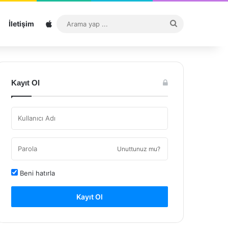
Sitemap
Arama
İletişim
yap
...
Kayıt Ol
Unuttunuz mu?
Beni hatırla
Kayıt Ol