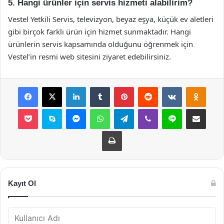
5. Hangi ürünler için servis hizmeti alabilirim?
Vestel Yetkili Servis, televizyon, beyaz eşya, küçük ev aletleri
gibi birçok farklı ürün için hizmet sunmaktadır. Hangi
ürünlerin servis kapsamında olduğunu öğrenmek için
Vestel’in resmi web sitesini ziyaret edebilirsiniz.
Facebook
X
LinkedIn
Tumblr
Pinterest
Reddit
VKontakte
Odnok
Pocket
Skype
Messenger
WhatsApp
Telegram
Viber
Line
E-Posta ile payla
Yazdır
Kayıt Ol