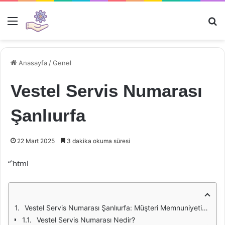
Menü
Ar
Anasayfa
/
Genel
Vestel Servis Numarası
Şanlıurfa
22 Mart 2025
3 dakika okuma süresi
“`html
Vestel Servis Numarası Şanlıurfa: Müşteri Memnuniyetinde Kalite ve Güven
Vestel Servis Numarası Nedir?