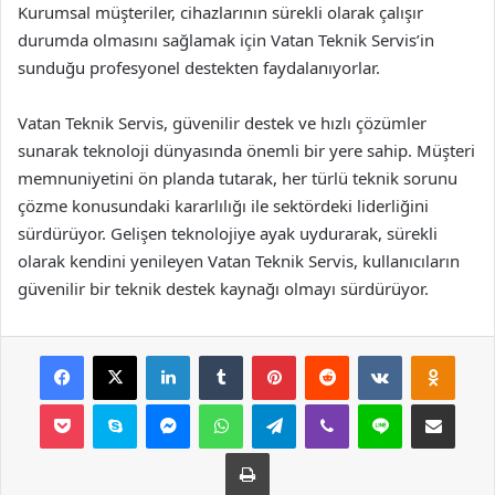
Kurumsal müşteriler, cihazlarının sürekli olarak çalışır
durumda olmasını sağlamak için Vatan Teknik Servis’in
sunduğu profesyonel destekten faydalanıyorlar.
Vatan Teknik Servis, güvenilir destek ve hızlı çözümler
sunarak teknoloji dünyasında önemli bir yere sahip. Müşteri
memnuniyetini ön planda tutarak, her türlü teknik sorunu
çözme konusundaki kararlılığı ile sektördeki liderliğini
sürdürüyor. Gelişen teknolojiye ayak uydurarak, sürekli
olarak kendini yenileyen Vatan Teknik Servis, kullanıcıların
güvenilir bir teknik destek kaynağı olmayı sürdürüyor.
Facebook
X
LinkedIn
Tumblr
Pinterest
Reddit
VKontakte
Odnok
Pocket
Skype
Messenger
WhatsApp
Telegram
Viber
Line
E-Posta ile payla
Yazdır