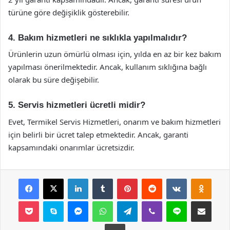
türüne göre değişiklik gösterebilir.
4. Bakım hizmetleri ne sıklıkla yapılmalıdır?
Ürünlerin uzun ömürlü olması için, yılda en az bir kez bakım
yapılması önerilmektedir. Ancak, kullanım sıklığına bağlı
olarak bu süre değişebilir.
5. Servis hizmetleri ücretli midir?
Evet, Termikel Servis Hizmetleri, onarım ve bakım hizmetleri
için belirli bir ücret talep etmektedir. Ancak, garanti
kapsamındaki onarımlar ücretsizdir.
Facebook
X
LinkedIn
Tumblr
Pinterest
Reddit
VKontakte
Odnok
Pocket
Skype
Messenger
WhatsApp
Telegram
Viber
Line
E-Posta ile payla
Yazdır