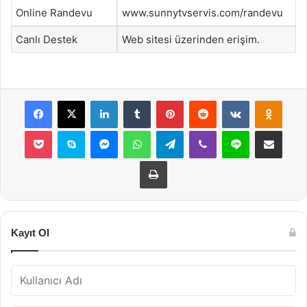
Online Randevu
www.sunnytvservis.com/randevu
Canlı Destek
Web sitesi üzerinden erişim.
Facebook
X
LinkedIn
Tumblr
Pinterest
Reddit
VKontakte
Odnok
Pocket
Skype
Messenger
WhatsApp
Telegram
Viber
Line
E-Posta ile payla
Yazdır
Kayıt Ol