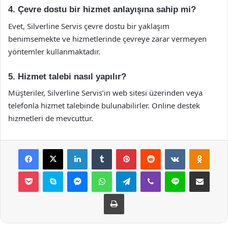
4. Çevre dostu bir hizmet anlayışına sahip mi?
Evet, Silverline Servis çevre dostu bir yaklaşım
benimsemekte ve hizmetlerinde çevreye zarar vermeyen
yöntemler kullanmaktadır.
5. Hizmet talebi nasıl yapılır?
Müşteriler, Silverline Servis’in web sitesi üzerinden veya
telefonla hizmet talebinde bulunabilirler. Online destek
hizmetleri de mevcuttur.
Facebook
X
LinkedIn
Tumblr
Pinterest
Reddit
VKontakte
Odnok
Pocket
Skype
Messenger
WhatsApp
Telegram
Viber
Line
E-Posta ile payla
Yazdır