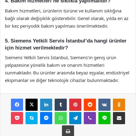
4. Bakım hizmetleri ne sıklıkla yapılmalıdır?
Bakım hizmetleri, ürünlerin türüne ve kullanım sıklığına
bağlı olarak değişiklik gösterebilir. Genel olarak, yılda en az
bir kez periyodik bakım yapılması önerilmektedir.
5. Siemens Yetkili Servis İstanbul’da hangi ürünler
için hizmet verilmektedir?
Siemens Yetkili Servis İstanbul, Siemens’in geniş ürün
yelpazesine yönelik bakım ve onarım hizmetleri
sunmaktadır. Bu ürünler arasında beyaz eşyalar, endüstriyel
ekipmanlar ve diğer teknolojik cihazlar bulunmaktadır.
Facebook
X
LinkedIn
Tumblr
Pinterest
Reddit
VKontakte
Odnok
Pocket
Skype
Messenger
WhatsApp
Telegram
Viber
Line
E-Posta ile payla
Yazdır