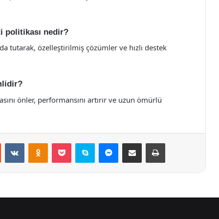
 politikası nedir?
 tutarak, özelleştirilmiş çözümler ve hızlı destek
lidir?
asını önler, performansını artırır ve uzun ömürlü
st
Reddit
VKontakte
Odnoklassniki
Pocket
Skype
Messenger
E-Posta ile paylaş
Yazdır