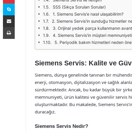
Skype
SSS (Sıkça Sorulan Sorular)
1. Siemens Servis'e nasıl ulaşabilirim?
E-Posta ile paylaş
2. Siemens Servis'in sunduğu hizmetler ne
Yazdır
3. Orijinal yedek parça kullanmanın avanta
4. Siemens Servis'in müşteri memnuniyeti 
5. Periyodik bakım hizmetleri neden öne
Siemens Servis: Kalite ve Güv
Siemens, dünya genelinde tanınan bir mühendisli
enerji, otomasyon, dijitalizasyon ve sağlık alanl
sürdürmektedir. Ancak, bu kadar büyük bir şirke
memnuniyeti, ürün kalitesi ve güvenilir servis hi
oluşturmaktadır. Bu makalede, Siemens Servis’in
duracağız.
Siemens Servis Nedir?