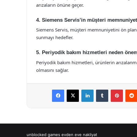
arızaların önüne geçer.
4. Siemens Servis’in müşteri memnuniyeti
Siemens Servis, müşteri memnuniyetini ön planda
sunmayı hedefler.
5. Periyodik bakım hizmetleri neden önem
Periyodik bakım hizmetleri, ürünlerin arızalanm
olmasını sağlar.
Facebook
X
LinkedIn
Tumblr
Pintere
unblocked games
evden eve nakliyat