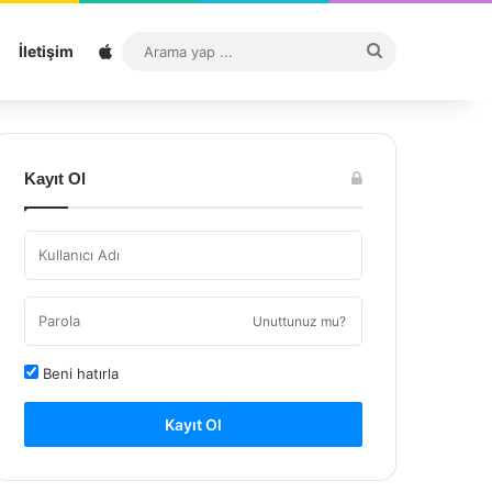
Sitemap
Arama
İletişim
yap
...
Kayıt Ol
Unuttunuz mu?
Beni hatırla
Kayıt Ol