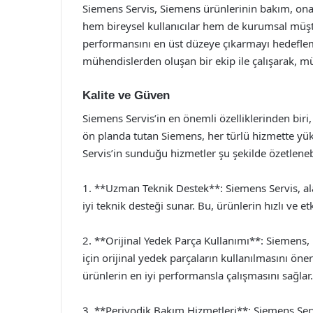
Siemens Servis, Siemens ürünlerinin bakım, onar
hem bireysel kullanıcılar hem de kurumsal müşter
performansını en üst düzeye çıkarmayı hedeflem
mühendislerden oluşan bir ekip ile çalışarak, mü
Kalite ve Güven
Siemens Servis’in en önemli özelliklerinden biri
ön planda tutan Siemens, her türlü hizmette yü
Servis’in sunduğu hizmetler şu şekilde özetlenebi
1. **Uzman Teknik Destek**: Siemens Servis, ala
iyi teknik desteği sunar. Bu, ürünlerin hızlı ve etk
2. **Orijinal Yedek Parça Kullanımı**: Siemens
için orijinal yedek parçaların kullanılmasını öne
ürünlerin en iyi performansla çalışmasını sağlar.
3. **Periyodik Bakım Hizmetleri**: Siemens Serv