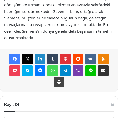
dönüşüm ve uzmanlık odaklı hizmet anlayışıyla sektördeki
liderliğini sürdürmektedir. Güvenilir bir iş ortağı olarak,
Siemens, müşterilerine sadece bugünün değil, geleceğin
ihtiyaçlarına da cevap verecek bir vizyon sunmaktadır. Bu
özellikler, Siemens’in dünya genelindeki başarısının temelini
oluşturmaktadır.
Facebook
X
LinkedIn
Tumblr
Pinterest
Reddit
VKontakte
Odnok
Pocket
Skype
Messenger
WhatsApp
Telegram
Viber
Line
E-Posta ile payla
Yazdır
Kayıt Ol