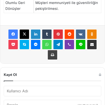
Olumlu Geri
Müşteri memnuniyeti ile güvenilirliğin
Dönüşler
pekiştirilmesi.
Facebook
X
LinkedIn
Tumblr
Pinterest
Reddit
VKontakte
Odnok
Pocket
Skype
Messenger
WhatsApp
Telegram
Viber
Line
E-Posta ile payla
Yazdır
Kayıt Ol