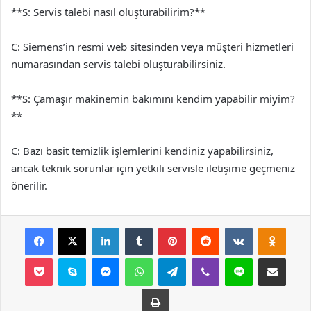
**S: Servis talebi nasıl oluşturabilirim?**
C: Siemens’in resmi web sitesinden veya müşteri hizmetleri
numarasından servis talebi oluşturabilirsiniz.
**S: Çamaşır makinemin bakımını kendim yapabilir miyim?
**
C: Bazı basit temizlik işlemlerini kendiniz yapabilirsiniz,
ancak teknik sorunlar için yetkili servisle iletişime geçmeniz
önerilir.
Facebook
X
LinkedIn
Tumblr
Pinterest
Reddit
VKontakte
Odnok
Pocket
Skype
Messenger
WhatsApp
Telegram
Viber
Line
E-Posta ile payla
Yazdır