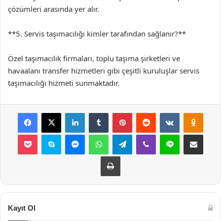
çözümleri arasında yer alır.
**5. Servis taşımacılığı kimler tarafından sağlanır?**
Özel taşımacılık firmaları, toplu taşıma şirketleri ve
havaalanı transfer hizmetleri gibi çeşitli kuruluşlar servis
taşımacılığı hizmeti sunmaktadır.
Facebook
X
LinkedIn
Tumblr
Pinterest
Reddit
VKontakte
Odnok
Pocket
Skype
Messenger
WhatsApp
Telegram
Viber
Line
E-Posta ile payla
Yazdır
Kayıt Ol