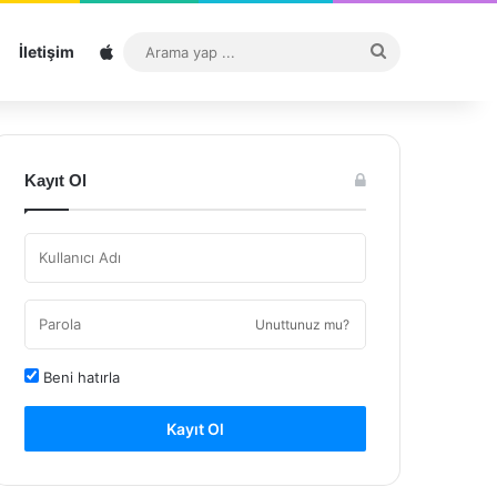
Sitemap
Arama
İletişim
yap
...
Kayıt Ol
Unuttunuz mu?
Beni hatırla
Kayıt Ol