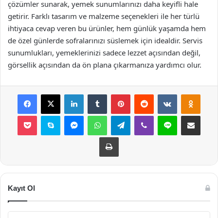
çözümler sunarak, yemek sunumlarınızı daha keyifli hale
getirir. Farklı tasarım ve malzeme seçenekleri ile her türlü
ihtiyaca cevap veren bu ürünler, hem günlük yaşamda hem
de özel günlerde sofralarınızı süslemek için idealdir. Servis
sunumlukları, yemeklerinizi sadece lezzet açısından değil,
görsellik açısından da ön plana çıkarmanıza yardımcı olur.
Facebook
X
LinkedIn
Tumblr
Pinterest
Reddit
VKontakte
Odnok
Pocket
Skype
Messenger
WhatsApp
Telegram
Viber
Line
E-Posta ile payla
Yazdır
Kayıt Ol