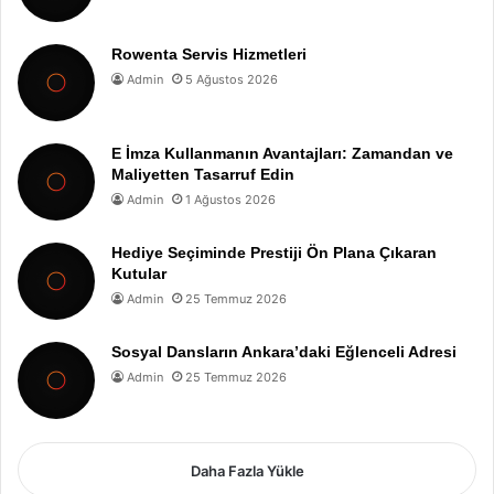
Rowenta Servis Hizmetleri
Admin
5 Ağustos 2026
E İmza Kullanmanın Avantajları: Zamandan ve
Maliyetten Tasarruf Edin
Admin
1 Ağustos 2026
Hediye Seçiminde Prestiji Ön Plana Çıkaran
Kutular
Admin
25 Temmuz 2026
Sosyal Dansların Ankara’daki Eğlenceli Adresi
Admin
25 Temmuz 2026
Daha Fazla Yükle