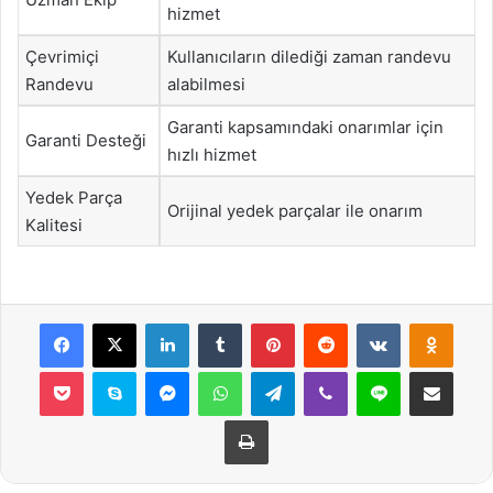
hizmet
Çevrimiçi
Kullanıcıların dilediği zaman randevu
Randevu
alabilmesi
Garanti kapsamındaki onarımlar için
Garanti Desteği
hızlı hizmet
Yedek Parça
Orijinal yedek parçalar ile onarım
Kalitesi
Facebook
X
LinkedIn
Tumblr
Pinterest
Reddit
VKontakte
Odnok
Pocket
Skype
Messenger
WhatsApp
Telegram
Viber
Line
E-Posta ile payla
Yazdır