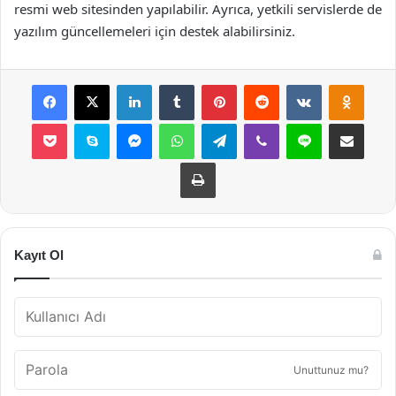
resmi web sitesinden yapılabilir. Ayrıca, yetkili servislerde de
yazılım güncellemeleri için destek alabilirsiniz.
Facebook
X
LinkedIn
Tumblr
Pinterest
Reddit
VKontakte
Odnok
Pocket
Skype
Messenger
WhatsApp
Telegram
Viber
Line
E-Posta ile payla
Yazdır
Kayıt Ol
Unuttunuz mu?