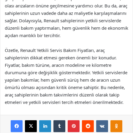
olası arızaların önüne geçilmesine yardımcı olur. Bu da, araç
sahiplerinin uzun vadede daha az maliyetle karşılaşmalarını
sağlar. Dolayısıyla, Renault sahiplerinin yetkili servislerde
düzenli bakım yaptırmaları, hem güvenlik hem de ekonomik
açıdan mantıklı bir tercihtir.
Özetle, Renault Yetkili Servis Bakım Fiyatları, araç
sahiplerinin dikkat etmesi gereken önemli bir konudur.
Fiyatlar, bakım türüne, aracın modeline ve kilometre
durumuna göre değişiklik göstermektedir. Yetkili servislerde
yapılan bakımlar, hem güvenli sürüş hem de aracın uzun
ömürlü olması açısından kritik öneme sahiptir. Bu nedenle,
araç sahiplerinin bakım takvimlerini düzenli olarak takip
etmeleri ve yetkili servisleri tercih etmeleri önerilmektedir.
Facebook
X
LinkedIn
Tumblr
Pinterest
Reddit
VKontakte
Odnok
Pocket
Skype
Messenger
WhatsApp
Telegram
Viber
Line
E-Posta ile payla