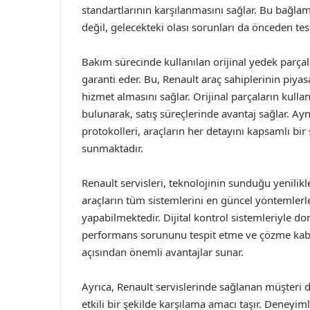
standartlarının karşılanmasını sağlar. Bu bağla
değil, gelecekteki olası sorunları da önceden tesp
Bakım sürecinde kullanılan orijinal yedek parçala
garanti eder. Bu, Renault araç sahiplerinin piya
hizmet almasını sağlar. Orijinal parçaların kull
bulunarak, satış süreçlerinde avantaj sağlar. A
protokolleri, araçların her detayını kapsamlı bi
sunmaktadır.
Renault servisleri, teknolojinin sunduğu yenilik
araçların tüm sistemlerini en güncel yöntemlerl
yapabilmektedir. Dijital kontrol sistemleriyle don
performans sorununu tespit etme ve çözme kabi
açısından önemli avantajlar sunar.
Ayrıca, Renault servislerinde sağlanan müşteri des
etkili bir şekilde karşılama amacı taşır. Deneyim