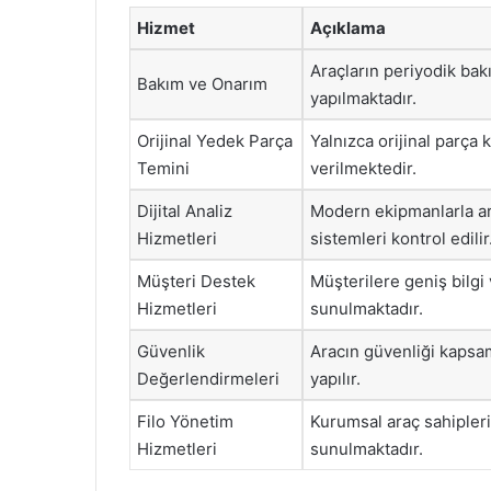
Hizmet
Açıklama
Araçların periyodik bak
Bakım ve Onarım
yapılmaktadır.
Orijinal Yedek Parça
Yalnızca orijinal parça 
Temini
verilmektedir.
Dijital Analiz
Modern ekipmanlarla a
Hizmetleri
sistemleri kontrol edilir
Müşteri Destek
Müşterilere geniş bilgi
Hizmetleri
sunulmaktadır.
Güvenlik
Aracın güvenliği kapsam
Değerlendirmeleri
yapılır.
Filo Yönetim
Kurumsal araç sahipler
Hizmetleri
sunulmaktadır.