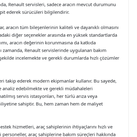
mda, Renault servisleri, sadece aracın mevcut durumunu
it ederek sürücüleri bilgilendirir.
r, aracın tüm bileşenlerinin kaliteli ve dayanıklı olmasını
sadaki diğer seçenekler arasında en yüksek standartlarda
anımı, aracın değerinin korunmasına da katkıda
ynı zamanda, Renault servislerinde uygulanan bakım
r şekilde incelemekte ve gerekli durumlarda hızlı çözümler
leri takip ederek modern ekipmanlar kullanır. Bu sayede,
e analiz edebilmekte ve gerekli müdahaleleri
atılmış servis istasyonları, her türlü arıza veya
liyetine sahiptir. Bu, hem zaman hem de maliyet
tek hizmetleri, araç sahiplerinin ihtiyaçlarını hızlı ve
li personeller, araç sahiplerine bakım süreçleri hakkında