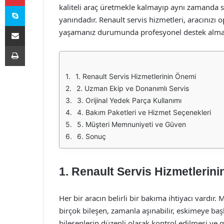
Skype
kaliteli araç üretmekle kalmayıp aynı zamanda su
yanındadır. Renault servis hizmetleri, aracınız
E-Posta ile paylaş
yaşamanız durumunda profesyonel destek almak iç
Yazdır
1. Renault Servis Hizmetlerinin Önemi
2. Uzman Ekip ve Donanımlı Servis
3. Orijinal Yedek Parça Kullanımı
4. Bakım Paketleri ve Hizmet Seçenekleri
5. Müşteri Memnuniyeti ve Güven
6. Sonuç
1. Renault Servis Hizmetlerin
Her bir aracın belirli bir bakıma ihtiyacı vardır.
birçok bileşen, zamanla aşınabilir, eskimeye başl
bileşenlerin düzenli olarak kontrol edilmesi ve