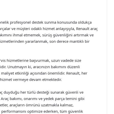
 yönelik profesyonel destek sunma konusunda oldukça
arçalar ve müşteri odaklı hizmet anlayışıyla, Renault araç
bakımını ihmal etmemek, sürüş güvenliğini artırmak ve
hizmetlerinden yararlanmak, son derece mantıklı bir
servis hizmetlerine başvurmak, uzun vadede size
dir. Unutmayın ki, aracınızın bakımını düzenli
liyet etkinliği açısından önemlidir. Renault, her
k hizmet vermeye devam etmektedir.
iyaç duyduğu her türlü desteği sunarak güvenli ve
 Araç bakımı, onarımı ve yedek parça temini gibi
metler, araçların ömrünü uzatmakla kalmaz,
cın performansını optimize ederken, tüm güvenlik