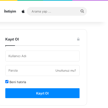
Sitemap
Arama
İletişim
yap
...
Kayıt Ol
Unuttunuz mu?
Beni hatırla
Kayıt Ol