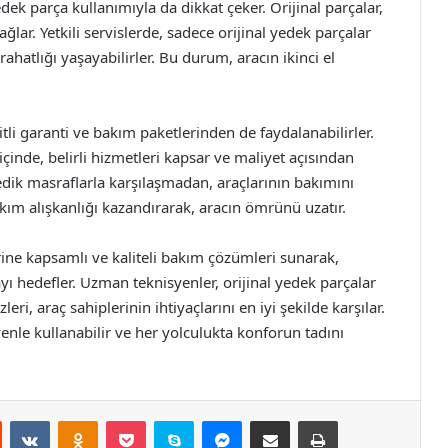
edek parça kullanımıyla da dikkat çeker. Orijinal parçalar,
ğlar. Yetkili servislerde, sadece orijinal yedek parçalar
rahatlığı yaşayabilirler. Bu durum, aracın ikinci el
şitli garanti ve bakım paketlerinden de faydalanabilirler.
 içinde, belirli hizmetleri kapsar ve maliyet açısından
edik masraflarla karşılaşmadan, araçlarının bakımını
bakım alışkanlığı kazandırarak, aracın ömrünü uzatır.
rine kapsamlı ve kaliteli bakım çözümleri sunarak,
yı hedefler. Uzman teknisyenler, orijinal yedek parçalar
eri, araç sahiplerinin ihtiyaçlarını en iyi şekilde karşılar.
enle kullanabilir ve her yolculukta konforun tadını
st
Reddit
VKontakte
Odnoklassniki
Pocket
Skype
Messenger
E-Posta ile paylaş
Yazdır