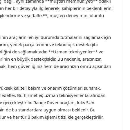
ilgi değil, aynı zamanda **müşteri memnuniyeti** odaklı
n her bir detayıyla ilgilenerek, sahiplerinin beklentilerini
ilgilendirme ve şeffaflık**, müşteri deneyimini olumlu
inin araçlarını en iyi durumda tutmalarını sağlamak için
arım, yedek parça temini ve teknolojik destek gibi
enliğini de sağlamaktadır. **Uzman teknisyenler** ve
rinin en büyük destekçisidir. Bu nedenle, aracınızın
rmak, hem güvenliğiniz hem de aracınızın ömrü açısından
 yüksek kaliteli bakım ve onarım çözümleri sunarak,
edefler. Bu hizmetler, uzman teknisyenler tarafından
e gerçekleştirilir. Range Rover araçları, lüks SUV
inin de bu standartlara uygun olması beklenir. Bu
ve her türlü bakım işlemi titizlikle gerçekleştirilir.