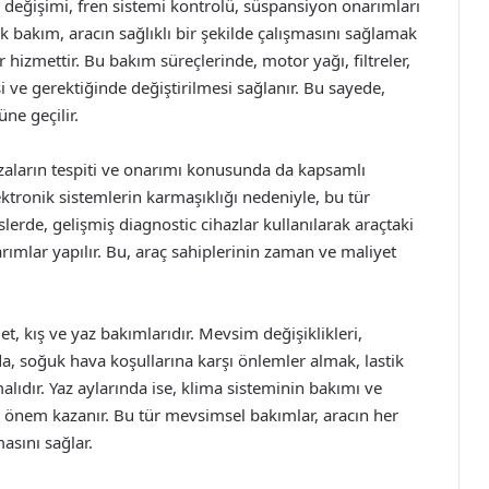
 değişimi, fren sistemi kontrolü, süspansiyon onarımları
k bakım, aracın sağlıklı bir şekilde çalışmasını sağlamak
ir hizmettir. Bu bakım süreçlerinde, motor yağı, filtreler,
esi ve gerektiğinde değiştirilmesi sağlanır. Bu sayede,
üne geçilir.
ızaların tespiti ve onarımı konusunda da kapsamlı
ktronik sistemlerin karmaşıklığı nedeniyle, bu tür
vislerde, gelişmiş diagnostic cihazlar kullanılarak araçtaki
narımlar yapılır. Bu, araç sahiplerinin zaman ve maliyet
t, kış ve yaz bakımlarıdır. Mevsim değişiklikleri,
nda, soğuk hava koşullarına karşı önlemler almak, lastik
malıdır. Yaz aylarında ise, klima sisteminin bakımı ve
 önem kazanır. Bu tür mevsimsel bakımlar, aracın her
asını sağlar.