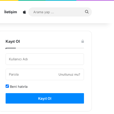
Sitemap
Arama
İletişim
yap
...
Kayıt Ol
Unuttunuz mu?
Beni hatırla
Kayıt Ol