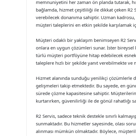
memnuniyetini her zaman ön planda tutarak, hız
bağlamda, hizmet çeşitliliği ile dikkat çeken R2 
verebilecek donanıma sahiptir. Uzman kadrosu,
müşteri taleplerini en etkin şekilde karşılamak iç
Müşteri odaklı bir yaklaşım benimseyen R2 Servis
onlara en uygun çözümleri sunar. İster bireysel k
türlü müşteri portföyüne hitap edebilecek esnekl
taleplere hızlı bir şekilde yanıt verebilmekte v
Hizmet alanında sunduğu yenilikçi çözümlerle di
gelişmeleri takip etmektedir. Bu sayede, en günc
sürede çözme kapasitesine sahiptir. Müşteriler
kurtarırken, güvenilirliği ile de gönül rahatlığı 
R2 Servis, sadece teknik destekle sınırlı kalmay
sunmaktadır. Bu hizmetler sayesinde, olası soru
alınması mümkün olmaktadır. Böylece, müşterile