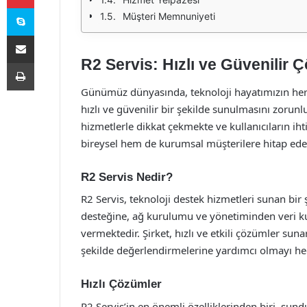
Skype
Müşteri Memnuniyeti
E-Posta ile paylaş
R2 Servis: Hızlı ve Güvenilir 
Yazdır
Günümüz dünyasında, teknoloji hayatımızın her 
hızlı ve güvenilir bir şekilde sunulmasını zorun
hizmetlerle dikkat çekmekte ve kullanıcıların ih
bireysel hem de kurumsal müşterilere hitap eden
R2 Servis Nedir?
R2 Servis, teknoloji destek hizmetleri sunan bir 
desteğine, ağ kurulumu ve yönetiminden veri ku
vermektedir. Şirket, hızlı ve etkili çözümler sun
şekilde değerlendirmelerine yardımcı olmayı he
Hızlı Çözümler
R2 Servis’in en önemli özelliklerinden biri, sund