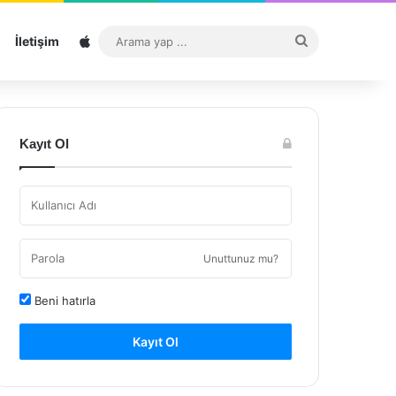
Sitemap
Arama
İletişim
yap
...
Kayıt Ol
Unuttunuz mu?
Beni hatırla
Kayıt Ol