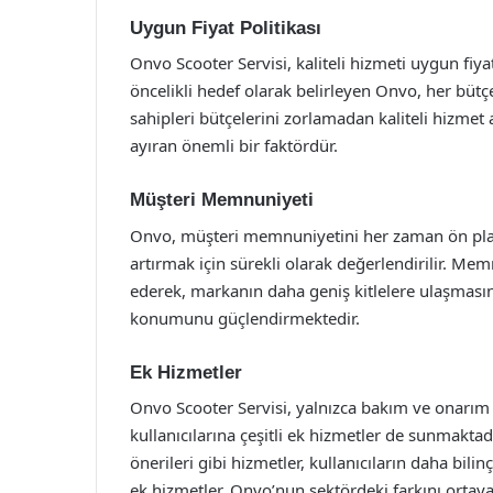
Uygun Fiyat Politikası
Onvo Scooter Servisi, kaliteli hizmeti uygun fi
öncelikli hedef olarak belirleyen Onvo, her büt
sahipleri bütçelerini zorlamadan kaliteli hizmet a
ayıran önemli bir faktördür.
Müşteri Memnuniyeti
Onvo, müşteri memnuniyetini her zaman ön planda
artırmak için sürekli olarak değerlendirilir. Mem
ederek, markanın daha geniş kitlelere ulaşmas
konumunu güçlendirmektedir.
Ek Hizmetler
Onvo Scooter Servisi, yalnızca bakım ve onarım hi
kullanıcılarına çeşitli ek hizmetler de sunmaktad
önerileri gibi hizmetler, kullanıcıların daha bilin
ek hizmetler, Onvo’nun sektördeki farkını ortay