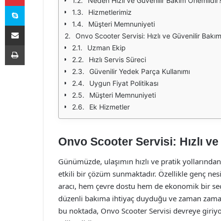
Neden Hızlı ve Güvenilir Bakım Önemlidir
Skype
Hizmetlerimiz
Müşteri Memnuniyeti
E-Posta ile paylaş
Onvo Scooter Servisi: Hızlı ve Güvenilir Bakı
Yazdır
Uzman Ekip
Hızlı Servis Süreci
Güvenilir Yedek Parça Kullanımı
Uygun Fiyat Politikası
Müşteri Memnuniyeti
Ek Hizmetler
Onvo Scooter Servisi: Hızlı ve
Günümüzde, ulaşımın hızlı ve pratik yollarından b
etkili bir çözüm sunmaktadır. Özellikle genç nesi
aracı, hem çevre dostu hem de ekonomik bir seç
düzenli bakıma ihtiyaç duyduğu ve zaman zaman 
bu noktada, Onvo Scooter Servisi devreye giriyo