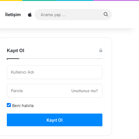
Sitemap
Arama
İletişim
yap
...
Kayıt Ol
Unuttunuz mu?
Beni hatırla
Kayıt Ol