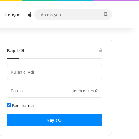
Sitemap
Arama
İletişim
yap
...
Kayıt Ol
Unuttunuz mu?
Beni hatırla
Kayıt Ol