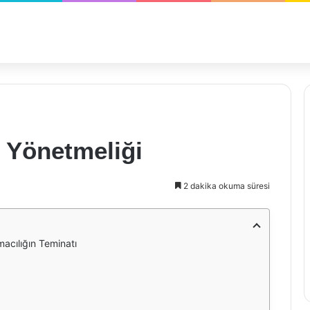
ı Yönetmeliği
2 dakika okuma süresi
macılığın Teminatı