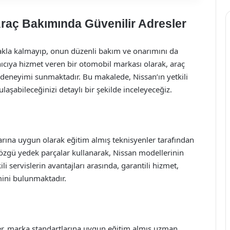
 Araç Bakımında Güvenilir Adresler
makla kalmayıp, onun düzenli bakım ve onarımını da
nıcıya hizmet veren bir otomobil markası olarak, araç
kım deneyimi sunmaktadır. Bu makalede, Nissan’ın yetkili
ulaşabileceğinizi detaylı bir şekilde inceleyeceğiz.
tlarına uygun olarak eğitim almış teknisyenler tarafından
ca özgü yedek parçalar kullanarak, Nissan modellerinin
i servislerin avantajları arasında, garantili hizmet,
emini bulunmaktadır.
ler, marka standartlarına uygun eğitim almış uzman