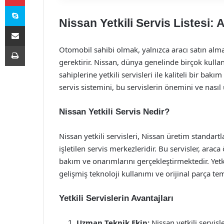
Skype
Nissan Yetkili Servis Listesi:
E-Posta ile paylaş
Yazdır
Otomobil sahibi olmak, yalnızca aracı satın al
gerektirir. Nissan, dünya genelinde birçok kulla
sahiplerine yetkili servisleri ile kaliteli bir ba
servis sistemini, bu servislerin önemini ve nasıl 
Nissan Yetkili Servis Nedir?
Nissan yetkili servisleri, Nissan üretim standar
işletilen servis merkezleridir. Bu servisler, ara
bakım ve onarımlarını gerçekleştirmektedir. Yetkil
gelişmiş teknoloji kullanımı ve orijinal parça t
Yetkili Servislerin Avantajları
Uzman Teknik Ekip:
Nissan yetkili servis