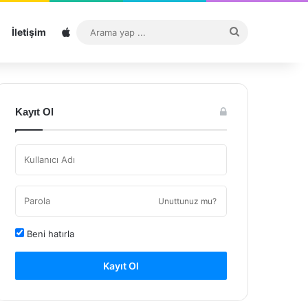
Sitemap
Arama
İletişim
yap
...
Kayıt Ol
Unuttunuz mu?
Beni hatırla
Kayıt Ol