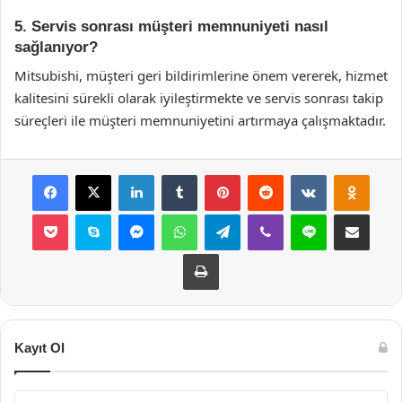
5. Servis sonrası müşteri memnuniyeti nasıl
sağlanıyor?
Mitsubishi, müşteri geri bildirimlerine önem vererek, hizmet
kalitesini sürekli olarak iyileştirmekte ve servis sonrası takip
süreçleri ile müşteri memnuniyetini artırmaya çalışmaktadır.
Facebook
X
LinkedIn
Tumblr
Pinterest
Reddit
VKontakte
Odnok
Pocket
Skype
Messenger
WhatsApp
Telegram
Viber
Line
E-Posta ile payla
Yazdır
Kayıt Ol