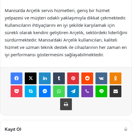
Manisa’da Arçelik servis hizmetleri, geniş bir hizmet
yelpazesi ve müşteri odaklı yaklaşımıyla dikkat çekmektedir.
Kullanıcıların ihtiyaçlarını en iyi şekilde karşılamak için
sürekli olarak kendini geliştiren Arçelik, sektördeki liderliğini
sürdürmektedir. Manisa’daki Arçelik kullanıcıları, kaliteli
hizmet ve uzman teknik destek ile cihazlarının her zaman en
iyi performansı göstermesini sağlayabilmektedir.
Facebook
X
LinkedIn
Tumblr
Pinterest
Reddit
VKontakte
Odnok
Pocket
Skype
Messenger
WhatsApp
Telegram
Viber
Line
E-Posta ile payla
Yazdır
Kayıt Ol