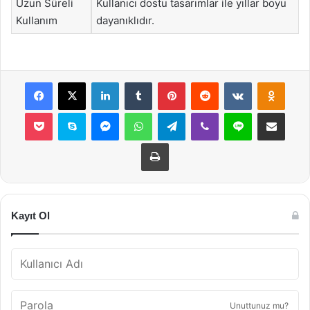
Uzun Süreli
Kullanıcı dostu tasarımlar ile yıllar boyu
Kullanım
dayanıklıdır.
Facebook
X
LinkedIn
Tumblr
Pinterest
Reddit
VKontakte
Odnok
Pocket
Skype
Messenger
WhatsApp
Telegram
Viber
Line
E-Posta ile payla
Yazdır
Kayıt Ol
Unuttunuz mu?