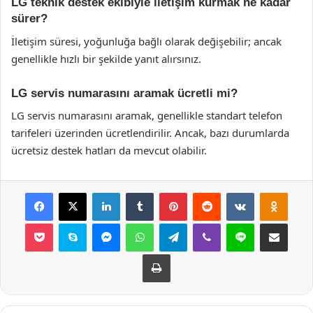
LG teknik destek ekibiyle iletişim kurmak ne kadar
sürer?
İletişim süresi, yoğunluğa bağlı olarak değişebilir; ancak
genellikle hızlı bir şekilde yanıt alırsınız.
LG servis numarasını aramak ücretli mi?
LG servis numarasını aramak, genellikle standart telefon
tarifeleri üzerinden ücretlendirilir. Ancak, bazı durumlarda
ücretsiz destek hatları da mevcut olabilir.
Facebook
X
LinkedIn
Tumblr
Pinterest
Reddit
VKontakte
Odnok
Pocket
Skype
Messenger
WhatsApp
Telegram
Viber
Line
E-Posta ile payla
Yazdır