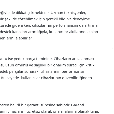
teğiyle de dikkat çekmektedir. Uzman teknisyenler,
li bir şekilde çözebilmek için gerekli bilgi ve deneyime
a sürede giderirken, cihazlarının performansını da artırma
estek kanalları aracılığıyla, kullanıcılar akıllarında kalan
ilerini alabilirler.
utu ise yedek parça teminidir. Cihazların arızalanması
ı, uzun ömürlü ve sağlıklı bir onarım süreci için kritik
 yedek parçalar sunarak, cihazlarının performansını
u sayede, kullanıcılar cihazlarının güvenilirliğinden
baren belirli bir garanti süresine sahiptir. Garanti
rın cihazlarını ücretsiz olarak onarmalarına olanak tanır.