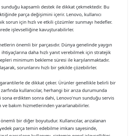
ra sunduğu kapsamlı destek ile dikkat çekmektedir. Bu
tiğinde parça değişimini içerir. Lenovo, kullanıcı
k sorun için hızlı ve etkili çözümler sunmayı hedefler.
rede işlevselliğine kavuşturabilirler.
etlerin önemli bir parçasıdır. Dünya genelinde yaygın
ihtiyaçlarına daha hızlı yanıt verebilmek için stratejik
alepleri minimum bekleme süresi ile karşılanmaktadır.
şarak, sorunlarını hızlı bir şekilde çözebilirler.
antilerle de dikkat çeker. Ürünler genellikle belirli bir
zarfında kullanıcılar, herhangi bir arıza durumunda
esi sona erdikten sonra dahi, Lenovo’nun sunduğu servis
ım ve bakım hizmetlerinden yararlanabilirler.
önemli bir diğer boyutudur. Kullanıcılar, arızalanan
al yedek parça temin edebilme imkanı sayesinde,
jinal parçaların kullanımı, sistemin genel işlevselliğini