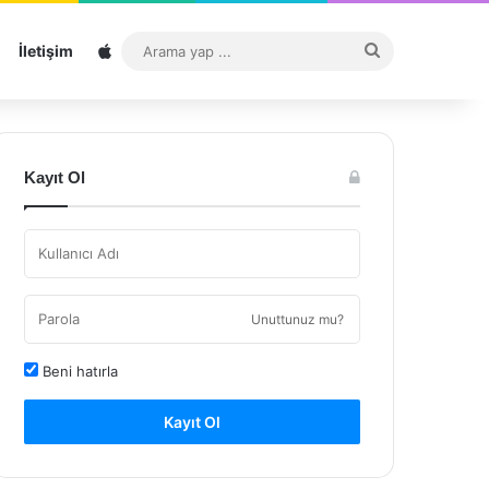
Sitemap
Arama
İletişim
yap
...
Kayıt Ol
Unuttunuz mu?
Beni hatırla
Kayıt Ol