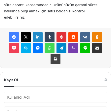
süre garanti kapsamındadır. Ürününüzün garanti süresi
hakkında bilgi almak için satış belgenizi kontrol
edebilirsiniz.
Facebook
X
LinkedIn
Tumblr
Pinterest
Reddit
VKontakte
Odnok
Pocket
Skype
Messenger
WhatsApp
Telegram
Viber
Line
E-Posta ile payla
Yazdır
Kayıt Ol