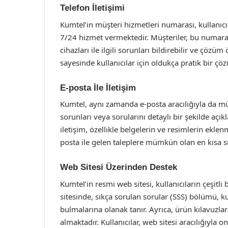
Telefon İletişimi
Kumtel’in müşteri hizmetleri numarası, kullanıcıl
7/24 hizmet vermektedir. Müşteriler, bu numaray
cihazları ile ilgili sorunları bildirebilir ve çözüm ö
sayesinde kullanıcılar için oldukça pratik bir ç
E-posta İle İletişim
Kumtel, aynı zamanda e-posta aracılığıyla da mü
sorunları veya sorularını detaylı bir şekilde açı
iletişim, özellikle belgelerin ve resimlerin ekl
posta ile gelen taleplere mümkün olan en kısa s
Web Sitesi Üzerinden Destek
Kumtel’in resmi web sitesi, kullanıcıların çeşitli 
sitesinde, sıkça sorulan sorular (SSS) bölümü, ku
bulmalarına olanak tanır. Ayrıca, ürün kılavuzla
almaktadır. Kullanıcılar, web sitesi aracılığıyla on