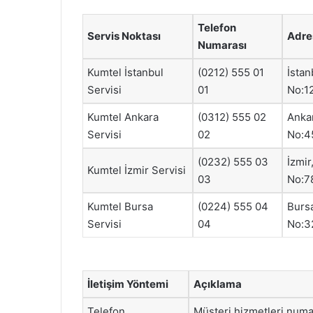
Telefon
Servis Noktası
Adre
Numarası
Kumtel İstanbul
(0212) 555 01
İstan
Servisi
01
No:1
Kumtel Ankara
(0312) 555 02
Anka
Servisi
02
No:4
(0232) 555 03
İzmir
Kumtel İzmir Servisi
03
No:7
Kumtel Bursa
(0224) 555 04
Burs
Servisi
04
No:3
İletişim Yöntemi
Açıklama
Telefon
Müşteri hizmetleri numar