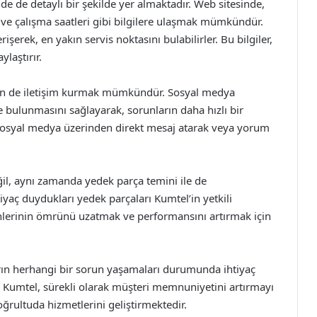
nde de detaylı bir şekilde yer almaktadır. Web sitesinde,
ı ve çalışma saatleri gibi bilgilere ulaşmak mümkündür.
rişerek, en yakın servis noktasını bulabilirler. Bu bilgiler,
laştırır.
den de iletişim kurmak mümkündür. Sosyal medya
de bulunmasını sağlayarak, sorunların daha hızlı bir
, sosyal medya üzerinden direkt mesaj atarak veya yorum
il, aynı zamanda yedek parça temini ile de
htiyaç duydukları yedek parçaları Kumtel’in yetkili
ünlerinin ömrünü uzatmak ve performansını artırmak için
ıların herhangi bir sorun yaşamaları durumunda ihtiyaç
. Kumtel, sürekli olarak müşteri memnuniyetini artırmayı
rultuda hizmetlerini geliştirmektedir.