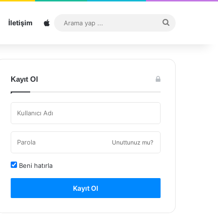
Sitemap
Arama
İletişim
yap
...
Kayıt Ol
Unuttunuz mu?
Beni hatırla
Kayıt Ol