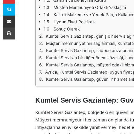
Uzman ve Deneyimli Kadro
Skype
Müşteri Memnuniyeti Odaklı Yaklaşım
Kaliteli Malzeme ve Yedek Parça Kullanım
E-Posta ile paylaş
Uygun Fiyat Politikası
Yazdır
Sonuç Olarak
Kumtel Servis Gaziantep, geniş bir servis ağına sahip olup, müşterilerine en iyi hizmeti sunmayı hedeflemektedir. Bu kapsamda, uzman teknisyenleri ile birlikte arıza tespit ve onarım süreçlerini hızlı v
Müşteri memnuniyetinin sağlanması, Kumtel Servis Gaziantep'in en temel hedeflerinden biridir. Bu doğrultuda, sağlanan hizmetlerin kalitesini artırmak için sürekli olarak eğitimler düz
Kumtel Servis Gaziantep, sadece arıza onarımları ile sınırlı kalmayıp, aynı zamanda düzenli bakım hizmetleri de sunmaktadır. Cihazların ömrünü uzatmak ve performansını artırmak için
Kumtel Servis’in bir diğer önemli özelliği, sunduğu geniş parça yelpazesidir. Orijinal yedek parçalar kullanarak, cihazların uzun ömürlü olmasını sağlamaktadır. Parça değişimi gereken durumlarda
Kumtel Servis Gaziantep, müşteri odaklı hizmet anlayışı ile öne çıkmaktadır. Her müşterinin ihtiyaçlarını anlamak ve buna uygun çözümler sunmak için sürekli bir iletişim halindedir. Çağrı mer
Ayrıca, Kumtel Servis Gaziantep, uygun fiyat politikası ile de dikkat çekmektedir. Kaliteli hizmetin yanı sıra, bütçe dostu çözümler sunarak, herkese ulaşmayı hedeflem
Kumtel Servis Gaziantep, güvenilir hizmet anlayışı ve müşteri memnuniyetine verdiği önem ile sektördeki yerini sağlamlaştırmaktadır. Kaliteli, hızlı ve etkili hizmetleri 
Kumtel Servis Gaziantep: Güve
Kumtel Servis Gaziantep, bölgedeki en güvenilir
Müşteri memnuniyetini her zaman ön planda tutara
ihtiyaçlarına en iyi şekilde yanıt vermeyi hedef