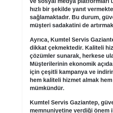
ve sosyal medya platformları ü
hızlı bir şekilde yanıt vermekt
sağlamaktadır. Bu durum, güven
müşteri sadakatini de artırmak
Ayrıca, Kumtel Servis Gaziantep
dikkat çekmektedir. Kaliteli hi
çözümler sunarak, herkese ul
Müşterilerinin ekonomik açıd
için çeşitli kampanya ve indi
hem kaliteli hizmet almak he
mümkündür.
Kumtel Servis Gaziantep, güven
memnuniyetine verdiği önem il