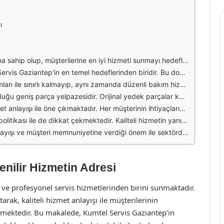
ı
e etkili bir şekilde gerçekleştirmektedir. Müşterilerinin memnuniyetini ön planda tutarak, sorunları en kısa sürede çözmeyi ilke edinmiştir. Kumtel Servis, kaliteli hizmet anlayışını benimseyerek, müşteri geri bildirimlerine de büyük önem vermektedir.
enlenmektedir. Teknolojik gelişmeleri takip eden uzman ekip, en yeni tamir tekniklerini kullanarak, arızaları en kısa sürede çözmektedir. Böylece, müşterilerinin zamanını en verimli şekilde kullanmalarına olanak tanımaktadır.
 periyodik bakım işlemleri yapılmaktadır. Bu sayede, kullanıcılar cihazlarının daha uzun süre sorunsuz bir şekilde çalışmasını sağlamaktadır. Ayrıca, bakım sonrası yapılan kontrollerle, olası arızaların önüne geçilmektedir.
, müşterilerine en kaliteli ve güvenilir alternatifleri sunan Kumtel Servis, bu sayede müşteri memnuniyetini artırmayı başarmaktadır. Ayrıca, yedek parça temininde hızlı ve etkili çözümler sunarak, bekleme sürelerini en aza indirmektedir.
kezi ve sosyal medya platformları üzerinden müşterilerinin sorularına hızlı bir şekilde yanıt vermekte ve ihtiyaç duyulan destekleri sağlamaktadır. Bu durum, güvenilir bir hizmet sunmanın yanı sıra, müşteri sadakatini de artırmaktadır.
ektedir. Müşterilerinin ekonomik açıdan zorlanmadan hizmet alabilmesi için çeşitli kampanya ve indirimler düzenlenmektedir. Bu sayede, hem kaliteli hizmet almak hem de bütçe dostu çözümler bulmak mümkündür.
ile hem bireysel hem de kurumsal müşterilerine profesyonel çözümler sunmaktadır. Uzman kadrosu, geniş yedek parça yelpazesi ve uygun fiyat politikası ile Gaziantep’teki en iyi servislerden biri olmayı başarmıştır.
nilir Hizmetin Adresi
 ve profesyonel servis hizmetlerinden birini sunmaktadır.
k, kaliteli hizmet anlayışı ile müşterilerinin
lemektedir. Bu makalede, Kumtel Servis Gaziantep’in