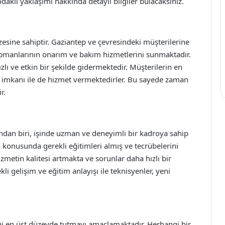
klı yaklaşımı hakkında detaylı bilgiler bulacaksınız.
esine sahiptir. Gaziantep ve çevresindeki müşterilerine
ekipmanlarının onarım ve bakım hizmetlerini sunmaktadır.
zlı ve etkin bir şekilde gidermektedir. Müşterilerin en
 imkanı ile de hizmet vermektedirler. Bu sayede zaman
r.
ndan biri, işinde uzman ve deneyimli bir kadroya sahip
mı konusunda gerekli eğitimleri almış ve tecrübelerini
zmetin kalitesi artmakta ve sorunlar daha hızlı bir
i gelişim ve eğitim anlayışı ile teknisyenler, yeni
i en üst düzeyde tutmayı amaçlamaktadır. Herhangi bir