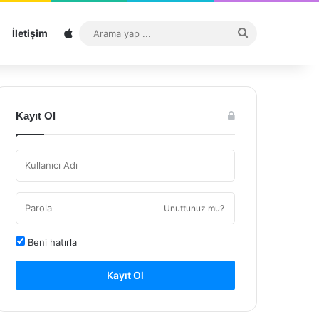
Sitemap
Arama
İletişim
yap
...
Kayıt Ol
Unuttunuz mu?
Beni hatırla
Kayıt Ol