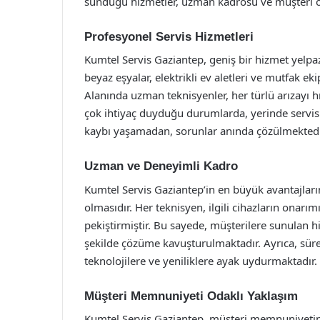
sunduğu hizmetler, uzman kadrosu ve müşteri oda
Profesyonel Servis Hizmetleri
Kumtel Servis Gaziantep, geniş bir hizmet yelpaz
beyaz eşyalar, elektrikli ev aletleri ve mutfak 
Alanında uzman teknisyenler, her türlü arızayı hı
çok ihtiyaç duyduğu durumlarda, yerinde servis
kaybı yaşamadan, sorunlar anında çözülmektedi
Uzman ve Deneyimli Kadro
Kumtel Servis Gaziantep’in en büyük avantajları
olmasıdır. Her teknisyen, ilgili cihazların onarı
pekiştirmiştir. Bu sayede, müşterilere sunulan hi
şekilde çözüme kavuşturulmaktadır. Ayrıca, sürekl
teknolojilere ve yeniliklere ayak uydurmaktadır.
Müşteri Memnuniyeti Odaklı Yaklaşım
Kumtel Servis Gaziantep, müşteri memnuniyetin