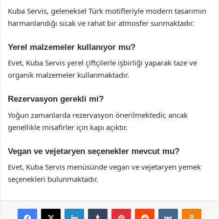
Kuba Servis, geleneksel Türk motifleriyle modern tasarımın
harmanlandığı sıcak ve rahat bir atmosfer sunmaktadır.
Yerel malzemeler kullanıyor mu?
Evet, Kuba Servis yerel çiftçilerle işbirliği yaparak taze ve
organik malzemeler kullanmaktadır.
Rezervasyon gerekli mi?
Yoğun zamanlarda rezervasyon önerilmektedir, ancak
genellikle misafirler için kapı açıktır.
Vegan ve vejetaryen seçenekler mevcut mu?
Evet, Kuba Servis menüsünde vegan ve vejetaryen yemek
seçenekleri bulunmaktadır.
Facebook
X
LinkedIn
Tumblr
Pinterest
Reddit
VKontakte
Odnok