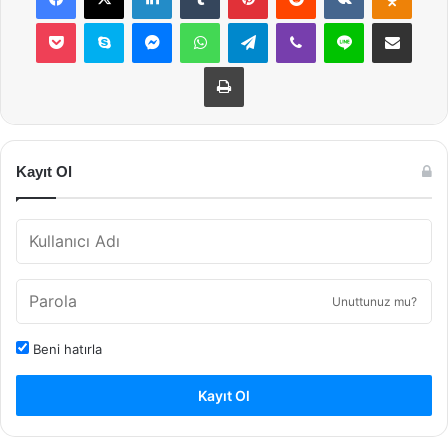
Pocket
Skype
Messenger
WhatsApp
Telegram
Viber
Line
E-Posta ile payla
Yazdır
Kayıt Ol
Unuttunuz mu?
Beni hatırla
Kayıt Ol