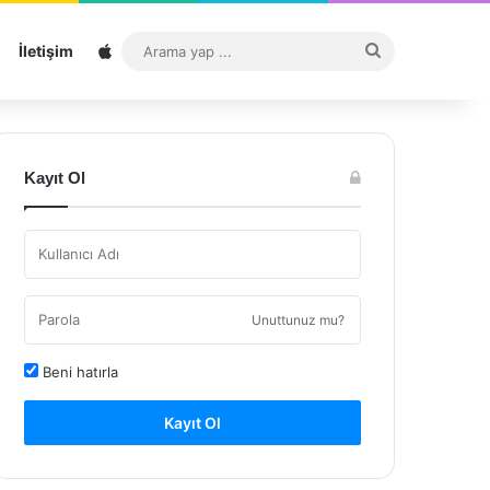
Sitemap
Arama
İletişim
yap
...
Kayıt Ol
Unuttunuz mu?
Beni hatırla
Kayıt Ol