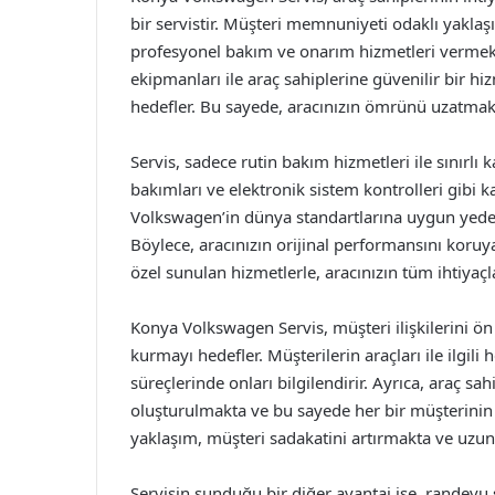
bir servistir. Müşteri memnuniyeti odaklı yakl
profesyonel bakım ve onarım hizmetleri vermekt
ekipmanları ile araç sahiplerine güvenilir bir h
hedefler. Bu sayede, aracınızın ömrünü uzatm
Servis, sadece rutin bakım hizmetleri ile sınır
bakımları ve elektronik sistem kontrolleri gibi 
Volkswagen’in dünya standartlarına uygun yedek 
Böylece, aracınızın orijinal performansını koruy
özel sunulan hizmetlerle, aracınızın tüm ihtiyaçla
Konya Volkswagen Servis, müşteri ilişkilerini ön 
kurmayı hedefler. Müşterilerin araçları ile ilgil
süreçlerinde onları bilgilendirir. Ayrıca, araç sa
oluşturulmakta ve bu sayede her bir müşterinin
yaklaşım, müşteri sadakatini artırmakta ve uzun s
Servisin sunduğu bir diğer avantaj ise, randevu si