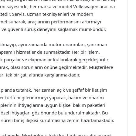
aşımı sayesinde, her marka ve model Volkswagen aracına
edir. Servis, uzman teknisyenleri ve modern
izmet sunarak, araçlarının performansını artırmayı
ak ve güvenli sürüş deneyimi sağlamak mümkündür.
lı kalmayıp, aynı zamanda motor onarımları, şanzıman
kapsamlı hizmetler de sunmaktadır. Her bir işlem,
parçalar ve ekipmanlar kullanılarak gerçekleştirilir.
arak, olası sorunların önüne geçilmektedir. Müşterilere
rı tek bir çatı altında karşılanmaktadır.
planda tutarak, her zaman açık ve şeffaf bir iletişim
i her türlü bilgilendirmeyi yaparak, bakım ve onarım
hiplerinin ihtiyaçlarına uygun kişisel bakım paketleri
 özel ihtiyaçları göz önünde bulundurulmaktadır. Bu
üreli bir iş ilişkisi kurulmasına zemin hazırlamaktadır.
stemidir. Müşteriler, istedikleri tarih ve saatte hizmet