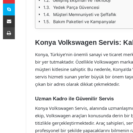
Gelişmiş Ekipman ve Teknoloji
Skype
Yedek Parça Güvencesi
Müşteri Memnuniyeti ve Şeffaflık
E-Posta ile paylaş
Bakım Paketleri ve Kampanyalar
Yazdır
Konya Volkswagen Servis: Kali
Konya, Türkiye’nin önemli sanayi ve ticaret mer
bir yer tutmaktadır. Özellikle Volkswagen marka
müşteri kitlesine sahiptir. Bu nedenle, Konya’da V
servis hizmeti sunan yerler büyük bir önem taş
çıkan bir adres olarak dikkat çekmektedir.
Uzman Kadro ile Güvenilir Servis
Konya Volkswagen Servis, alanında uzmanlaşmış
ekip, Volkswagen araçları konusunda derin bir b
titizlikle gerçekleştirmektedir. Araç sahipleri, se
profesyonel bir şekilde yapacaklarını bilmenin r