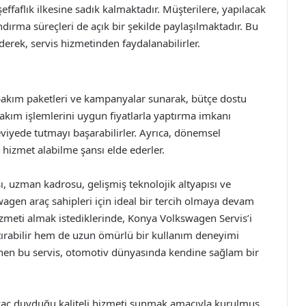
ffaflık ilkesine sadık kalmaktadır. Müşterilere, yapılacak
andırma süreçleri de açık bir şekilde paylaşılmaktadır. Bu
derek, servis hizmetinden faydalanabilirler.
 bakım paketleri ve kampanyalar sunarak, bütçe dostu
bakım işlemlerini uygun fiyatlarla yaptırma imkanı
viyede tutmayı başarabilirler. Ayrıca, dönemsel
 hizmet alabilme şansı elde ederler.
ı, uzman kadrosu, gelişmiş teknolojik altyapısı ve
gen araç sahipleri için ideal bir tercih olmaya devam
hizmeti almak istediklerinde, Konya Volkswagen Servis’i
tırabilir hem de uzun ömürlü bir kullanım deneyimi
bilinen bu servis, otomotiv dünyasında kendine sağlam bir
iyaç duyduğu kaliteli hizmeti sunmak amacıyla kurulmuş