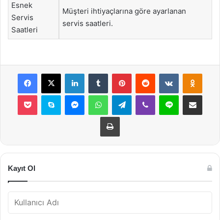
Esnek
Müşteri ihtiyaçlarına göre ayarlanan
Servis
servis saatleri.
Saatleri
Facebook
X
LinkedIn
Tumblr
Pinterest
Reddit
VKontakte
Odnok
Pocket
Skype
Messenger
WhatsApp
Telegram
Viber
Line
E-Posta ile payla
Yazdır
Kayıt Ol