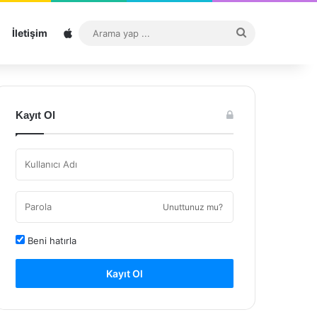
Sitemap
Arama
İletişim
yap
...
Kayıt Ol
Unuttunuz mu?
Beni hatırla
Kayıt Ol