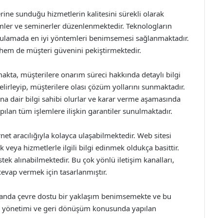
erine sunduğu hizmetlerin kalitesini sürekli olarak
timler ve seminerler düzenlenmektedir. Teknologların
 uygulamada en iyi yöntemleri benimsemesi sağlanmaktadır.
a hem de müşteri güvenini pekiştirmektedir.
akta, müşterilere onarım süreci hakkında detaylı bilgi
elirleyip, müşterilere olası çözüm yollarını sunmaktadır.
ğına dair bilgi sahibi olurlar ve karar verme aşamasında
apılan tüm işlemlere ilişkin garantiler sunulmaktadır.
rnet aracılığıyla kolayca ulaşabilmektedir. Web sitesi
veya hizmetlerle ilgili bilgi edinmek oldukça basittir.
ek alınabilmektedir. Bu çok yönlü iletişim kanalları,
 cevap vermek için tasarlanmıştır.
zamanda çevre dostu bir yaklaşım benimsemekte ve bu
ık yönetimi ve geri dönüşüm konusunda yapılan