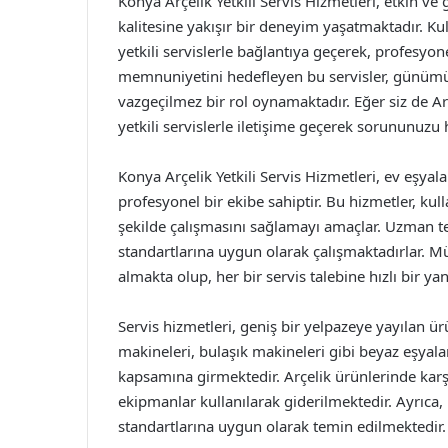
Konya Arçelik Yetkili Servis Hizmetleri, etkin ve
kalitesine yakışır bir deneyim yaşatmaktadır. Kull
yetkili servislerle bağlantıya geçerek, profesyo
memnuniyetini hedefleyen bu servisler, günümü
vazgeçilmez bir rol oynamaktadır. Eğer siz de Ar
yetkili servislerle iletişime geçerek sorununuzu h
Konya Arçelik Yetkili Servis Hizmetleri, ev eşy
profesyonel bir ekibe sahiptir. Bu hizmetler, ku
şekilde çalışmasını sağlamayı amaçlar. Uzman tek
standartlarına uygun olarak çalışmaktadırlar. M
almakta olup, her bir servis talebine hızlı bir ya
Servis hizmetleri, geniş bir yelpazeye yayılan ür
makineleri, bulaşık makineleri gibi beyaz eşyalar
kapsamına girmektedir. Arçelik ürünlerinde karşıl
ekipmanlar kullanılarak giderilmektedir. Ayrıca, 
standartlarına uygun olarak temin edilmektedir.