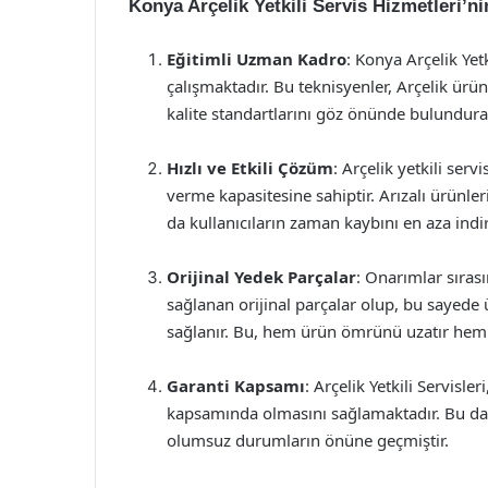
Konya Arçelik Yetkili Servis Hizmetleri’nin
Eğitimli Uzman Kadro
: Konya Arçelik Yet
çalışmaktadır. Bu teknisyenler, Arçelik ürü
kalite standartlarını göz önünde bulundura
Hızlı ve Etkili Çözüm
: Arçelik yetkili servi
verme kapasitesine sahiptir. Arızalı ürünler
da kullanıcıların zaman kaybını en aza indir
Orijinal Yedek Parçalar
: Onarımlar sıras
sağlanan orijinal parçalar olup, bu sayed
sağlanır. Bu, hem ürün ömrünü uzatır hem de
Garanti Kapsamı
: Arçelik Yetkili Servisler
kapsamında olmasını sağlamaktadır. Bu da k
olumsuz durumların önüne geçmiştir.