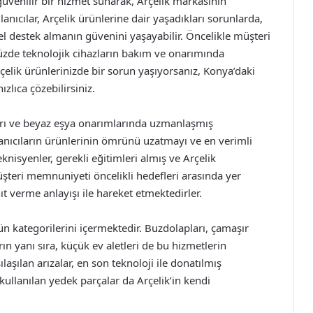
 güvenilir bir hizmet sunarak, Arçelik markasının
anıcılar, Arçelik ürünlerine dair yaşadıkları sorunlarda,
nel destek almanın güvenini yaşayabilir. Öncelikle müşteri
zde teknolojik cihazların bakım ve onarımında
çelik ürünlerinizde bir sorun yaşıyorsanız, Konya’daki
ızlıca çözebilirsiniz.
aları ve beyaz eşya onarımlarında uzmanlaşmış
llanıcıların ürünlerinin ömrünü uzatmayı ve en verimli
nisyenler, gerekli eğitimleri almış ve Arçelik
üşteri memnuniyeti öncelikli hedefleri arasında yer
nıt verme anlayışı ile hareket etmektedirler.
ün kategorilerini içermektedir. Buzdolapları, çamaşır
ın yanı sıra, küçük ev aletleri de bu hizmetlerin
aşılan arızalar, en son teknoloji ile donatılmış
kullanılan yedek parçalar da Arçelik’in kendi