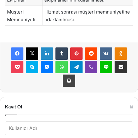
Müşteri
Hizmet sonrası müşteri memnuniyetine
Memnuniyeti
odaklanılması.
Facebook
X
LinkedIn
Tumblr
Pinterest
Reddit
VKontakte
Odnok
Pocket
Skype
Messenger
WhatsApp
Telegram
Viber
Line
E-Posta ile payla
Yazdır
Kayıt Ol