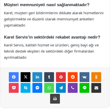
Müşteri memnuniyeti nasıl sağlanmaktadır?
Karel, müşteri geri bildirimlerini dikkate alarak hizmetlerini
geliştirmekte ve düzenli olarak memnuniyet anketleri
yapmaktadır.
Karel Servis’in sektördeki rekabet avantajı nedir?
Karel Servis, kaliteli hizmet ve ürünleri, geniş bayi ağı ve
teknik destek ekipleri ile sektördeki diğer firmalardan
ayrılmaktadır.
Facebook
X
LinkedIn
Tumblr
Pinterest
Reddit
VKontakte
Odnok
Pocket
Skype
Messenger
WhatsApp
Telegram
Viber
Line
E-Posta ile payla
Yazdır