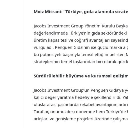
Moiz Mitrani: “Türkiye, gıda alanında strat
Jacobs Investment Group Yönetim Kurulu Başkanı 
değerlendirmede Türkiye’nin gıda sektöründeki ön
üretim kapasitesi ve coğrafi avantajları sayesinde
vurguladı. Penguen Gıda’nın ise güçlü marka algı
bu potansiyeli başarıyla temsil ettiğini belirte
stratejilerinin temel taşlarından biri olarak gördü
Sürdürülebilir büyüme ve kurumsal gelişi
Jacobs Investment Group’un Penguen Gıda’ya yöne
kalıcı değer yaratma hedefiyle şekillendirildi. 
uluslararası pazarlarda rekabet avantajının artır
Taraflar, önümüzdeki dönemde hem Türkiye’de hem
artışları ve genişleme projeleri üzerinde çalışma