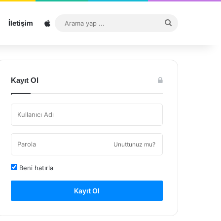
Sitemap
Arama
İletişim
yap
...
Kayıt Ol
Unuttunuz mu?
Beni hatırla
Kayıt Ol