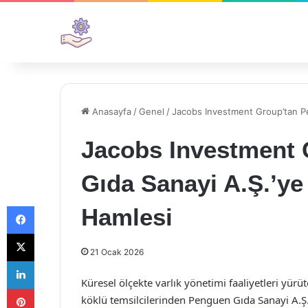
Anasayfa
/
Genel
/
Jacobs Investment Group’tan Pe
Jacobs Investment
Gıda Sanayi A.Ş.’ye
Facebook
Hamlesi
X
21 Ocak 2026
LinkedIn
Küresel ölçekte varlık yönetimi faaliyetleri yür
Pinterest
köklü temsilcilerinden Penguen Gıda Sanayi A.Ş. i