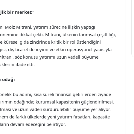
ejik bir merkez”
Moiz Mitrani, yatırım sürecine ilişkin yaptığı
emine dikkat çekti. Mitrani, ülkenin tarımsal çeşitliliği,
 küresel gıda zincirinde kritik bir rol üstlendiğini
sı, dış ticaret deneyimi ve etkin operasyonel yapısıyla
n Mitrani, söz konusu yatırımı uzun vadeli büyüme
klerini ifade etti.
m odağı
lik bu adımı, kısa süreli finansal getirilerden ziyade
Yatırımın odağında; kurumsal kapasitenin güçlendirilmesi,
ılması ve uzun vadeli sürdürülebilir büyüme yer alıyor.
 de farklı ülkelerde yeni yatırım fırsatları, kapasite
ların devam edeceğini belirtiyor.