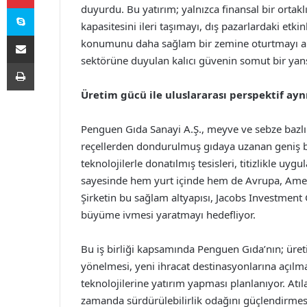
Skype
duyurdu. Bu yatırım; yalnızca finansal bir orta
kapasitesini ileri taşımayı, dış pazarlardaki etki
E-Posta ile paylaş
konumunu daha sağlam bir zemine oturtmayı ama
sektörüne duyulan kalıcı güvenin somut bir yans
Yazdır
Üretim gücü ile uluslararası perspektif ay
Penguen Gıda Sanayi A.Ş., meyve ve sebze bazlı 
reçellerden dondurulmuş gıdaya uzanan geniş bir
teknolojilerle donatılmış tesisleri, titizlikle uyg
sayesinde hem yurt içinde hem de Avrupa, Amerika
Şirketin bu sağlam altyapısı, Jacobs Investment 
büyüme ivmesi yaratmayı hedefliyor.
Bu iş birliği kapsamında Penguen Gıda’nın; üret
yönelmesi, yeni ihracat destinasyonlarına açılma
teknolojilerine yatırım yapması planlanıyor. Atıl
zamanda sürdürülebilirlik odağını güçlendirmesi