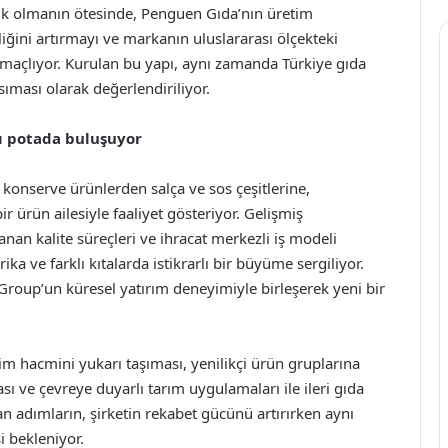
klık olmanın ötesinde, Penguen Gıda’nın üretim
nliğini artırmayı ve markanın uluslararası ölçekteki
çlıyor. Kurulan bu yapı, aynı zamanda Türkiye gıda
ıması olarak değerlendiriliyor.
nı potada buluşuyor
konserve ürünlerden salça ve sos çeşitlerine,
 ürün ailesiyle faaliyet gösteriyor. Gelişmiş
ulanan kalite süreçleri ve ihracat merkezli iş modeli
 ve farklı kıtalarda istikrarlı bir büyüme sergiliyor.
Group’un küresel yatırım deneyimiyle birleşerek yeni bir
im hacmini yukarı taşıması, yenilikçi ürün gruplarına
sı ve çevreye duyarlı tarım uygulamaları ile ileri gıda
an adımların, şirketin rekabet gücünü artırırken aynı
 bekleniyor.