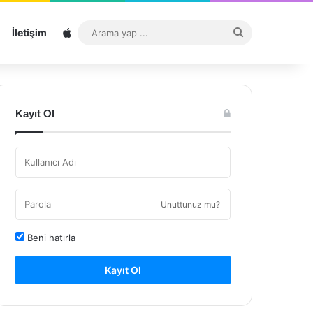
Sitemap
Arama
İletişim
yap
...
Kayıt Ol
Unuttunuz mu?
Beni hatırla
Kayıt Ol