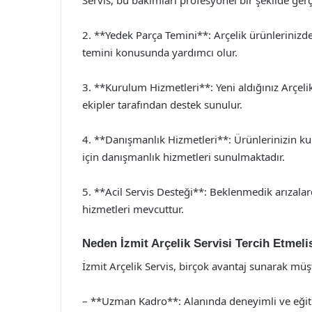
Servis, bu bakımları profesyonel bir şekilde gerçe
2. **Yedek Parça Temini**: Arçelik ürünlerinizd
temini konusunda yardımcı olur.
3. **Kurulum Hizmetleri**: Yeni aldığınız Arçel
ekipler tarafından destek sunulur.
4. **Danışmanlık Hizmetleri**: Ürünlerinizin ku
için danışmanlık hizmetleri sunulmaktadır.
5. **Acil Servis Desteği**: Beklenmedik arızalard
hizmetleri mevcuttur.
Neden İzmit Arçelik Servisi Tercih Etmeli
İzmit Arçelik Servis, birçok avantaj sunarak müş
– **Uzman Kadro**: Alanında deneyimli ve eğitimli