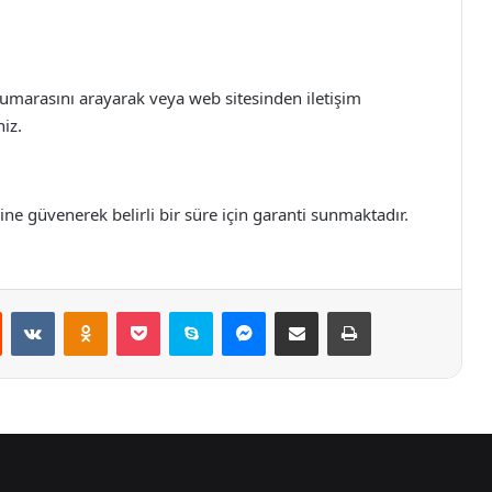
 numarasını arayarak veya web sitesinden iletişim
niz.
ine güvenerek belirli bir süre için garanti sunmaktadır.
st
Reddit
VKontakte
Odnoklassniki
Pocket
Skype
Messenger
E-Posta ile paylaş
Yazdır