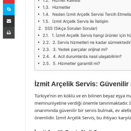
Hizmet Kalitesi
Skype
Hizmetler
Neden İzmit Arçelik Servisi Tercih Etmelis
E-Posta ile paylaş
İzmit Arçelik Servis ile İletişim
Yazdır
SSS (Sıkça Sorulan Sorular)
1. İzmit Arçelik Servis hangi ürünler için
2. Servis hizmetleri ne kadar sürmektedir
3. Yedek parçalar orijinal mi?
4. Acil durumlarda nasıl ulaşabilirim?
5. Hizmetler garantili mi?
İzmit Arçelik Servis: Güvenili
Türkiye’nin en köklü ve en bilinen beyaz eşya mar
memnuniyetine verdiği önemle tanınmaktadır. İzm
onarımında güvenilir bir servis bulmak, ev alet
önemlidir. İzmit Arçelik Servis, bu ihtiyacı kar