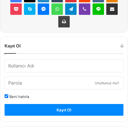
Pocket
Skype
Messenger
WhatsApp
Telegram
Viber
Line
E-Posta ile payla
Yazdır
Kayıt Ol
Unuttunuz mu?
Beni hatırla
Kayıt Ol