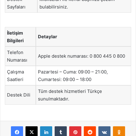
Sayfaları
bulabilirsiniz.
İletişim
Detaylar
Bilgileri
Telefon
Apple destek numarası: 0 800 445 0 800
Numarası
Çalışma
Pazartesi – Cuma: 09:00 – 21:00,
Saatleri
Cumartesi: 09:00 – 18:00
Tüm destek hizmetleri Türkçe
Destek Dili
sunulmaktadır.
Facebook
X
LinkedIn
Tumblr
Pinterest
Reddit
VKontakte
Odnok