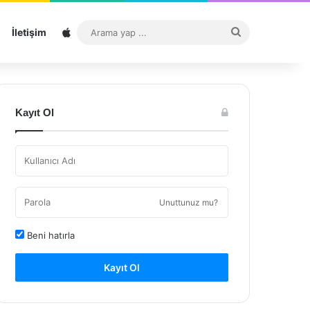
Sitemap
Arama
İletişim
yap
...
Kayıt Ol
Unuttunuz mu?
Beni hatırla
Kayıt Ol