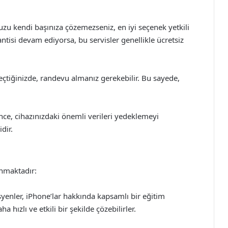
nuzu kendi başınıza çözemezseniz, en iyi seçenek yetkili
rantisi devam ediyorsa, bu servisler genellikle ücretsiz
 geçtiğinizde, randevu almanız gerekebilir. Bu sayede,
nce, cihazınızdaki önemli verileri yedeklemeyi
dir.
unmaktadır:
isyenler, iPhone’lar hakkında kapsamlı bir eğitim
a hızlı ve etkili bir şekilde çözebilirler.