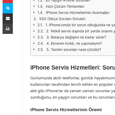
En Yaygın iPhone Sorunları
Skype
Hızlı Çözüm Yöntemleri
iPhone Servis Hizmetlerinin Avantajları
E-Posta ile paylaş
SSS (Sıkça Sorulan Sorular)
Yazdır
1. iPhone'umda bir sorun olduğunda ne y
2. Yetkili servis dışında bir yerde onarım 
3. Batarya değişimi ne kadar sürer?
4. Ekranım kırıldı, ne yapmalıyım?
5. Yazılım sorunları nasıl çözülür?
iPhone Servis Hizmetleri: Soru
Günümüzde akıllı telefonlar, günlük hayatımızın 
kullanıcıları tarafından tercih edilen en popüler 
alet gibi iPhone’lar da zaman zaman sorunlar yaş
sunduğunu, en yaygın sorunları ve bu sorunların n
iPhone Servis Hizmetlerinin Önemi