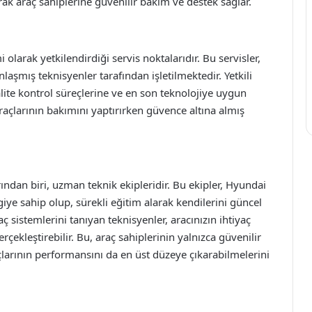
k araç sahiplerine güvenilir bakım ve destek sağlar.
olarak yetkilendirdiği servis noktalarıdır. Bu servisler,
şmış teknisyenler tarafından işletilmektedir. Yetkili
kalite kontrol süreçlerine ve en son teknolojiye uygun
araçlarının bakımını yaptırırken güvence altına almış
ından biri, uzman teknik ekipleridir. Bu ekipler, Hyundai
iye sahip olup, sürekli eğitim alarak kendilerini güncel
aç sistemlerini tanıyan teknisyenler, aracınızın ihtiyaç
çekleştirebilir. Bu, araç sahiplerinin yalnızca güvenilir
larının performansını da en üst düzeye çıkarabilmelerini