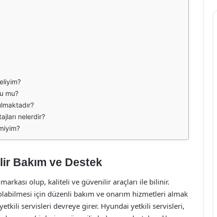
eliyim?
lu mu?
nulmaktadır?
jları nelerdir?
 miyim?
ilir Bakım ve Destek
kası olup, kaliteli ve güvenilir araçları ile bilinir.
olabilmesi için düzenli bakım ve onarım hizmetleri almak
kili servisleri devreye girer. Hyundai yetkili servisleri,