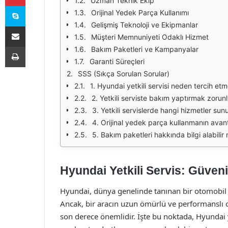
Uzman Teknik Ekip
Skype
Orijinal Yedek Parça Kullanımı
Gelişmiş Teknoloji ve Ekipmanlar
E-Posta ile paylaş
Müşteri Memnuniyeti Odaklı Hizmet
Yazdır
Bakım Paketleri ve Kampanyalar
Garanti Süreçleri
SSS (Sıkça Sorulan Sorular)
1. Hyundai yetkili servisi neden tercih etm
2. Yetkili serviste bakım yaptırmak zorun
3. Yetkili servislerde hangi hizmetler su
4. Orijinal yedek parça kullanmanın avanta
5. Bakım paketleri hakkında bilgi alabilir
Hyundai Yetkili Servis: Güven
Hyundai, dünya genelinde tanınan bir otomobil mar
Ancak, bir aracın uzun ömürlü ve performanslı 
son derece önemlidir. İşte bu noktada, Hyundai yet