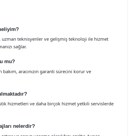
meliyim?
ar, uzman teknisyenler ve gelişmiş teknoloji ile hizmet
manızı sağlar.
nlu mu?
an bakım, aracınızın garanti sürecini korur ve
nulmaktadır?
tik hizmetleri ve daha birçok hizmet yetkili servislerde
jları nelerdir?
artırır ve sorun yaşama olasılığını azaltır. Ayrıca,