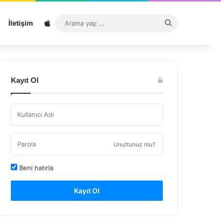
Sitemap
Arama
İletişim
yap
...
Kayıt Ol
Unuttunuz mu?
Beni hatırla
Kayıt Ol